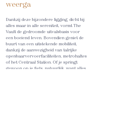
weerga
Dankzij deze bijzondere ligging, dicht bij
alles maar in alle sereniteit, vormt The
Vault de gedroomde uitvalsbasis voor
een boeiend leven. Bovendien geniet de
buurt van een uitstekende mobiliteit,
dankzij de aanwezigheid van talrijke
openbaarvervoerfaciliteiten, metrohaltes
of het Centraal Station. Of je springt
gewoon op je fiets, natuurlijk, want alles
ligt hier op fietsafstand.
Uiteraard is er ook aan je wagen
gedacht. Deze kun je kwijt in de
aanpalende parking van QPark, waar 23
parkeerplaatsen voorzien worden voor
de bewoners van The Vault. Aan elk
appartement is minstens één
parkeerplaats gekoppeld, door middel
van een abonnementssysteem.